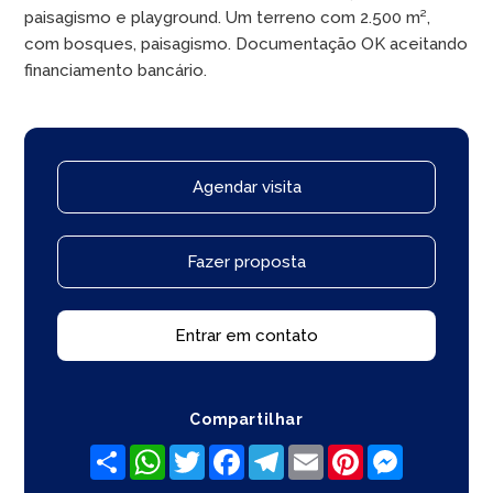
paisagismo e playground. Um terreno com 2.500 m²,
com bosques, paisagismo. Documentação OK aceitando
financiamento bancário.
Agendar visita
Fazer proposta
Entrar em contato
Compartilhar
Share
WhatsApp
Twitter
Facebook
Telegram
Email
Pinterest
Messenger