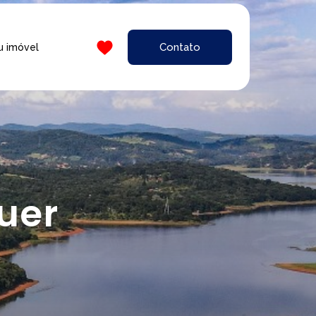
Contato
u imóvel
uer