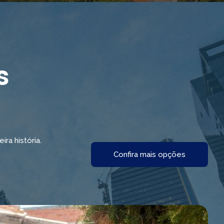
s
a história.
Confira mais opções