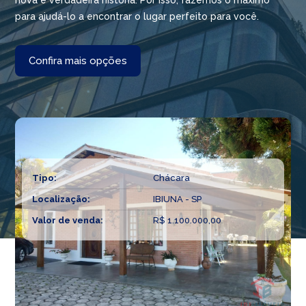
nova e verdadeira história. Por isso, fazemos o máximo
para ajudá-lo a encontrar o lugar perfeito para você.
Confira mais opções
Tipo:
Chácara
Localização:
IBIUNA - SP
Valor de venda:
R$ 1.100.000,00