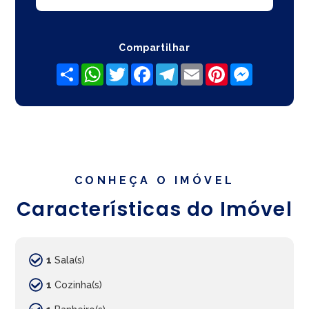
Compartilhar
Share
WhatsApp
Twitter
Facebook
Telegram
Email
Pinterest
Messenger
CONHEÇA O IMÓVEL
Características do Imóvel
1
Sala(s)
1
Cozinha(s)